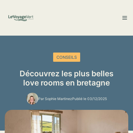
Aller
au
M
contenu
CONSEILS
Découvrez les plus belles
love rooms en bretagne
Par Sophie Martinez
Publié le 03/12/2025