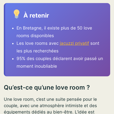
À retenir
En Bretagne, il existe plus de 50 love
rooms disponibles
Les love rooms avec
jacuzzi privatif
sont
les plus recherchées
95% des couples déclarent avoir passé un
moment inoubliable
Qu’est-ce qu’une love room ?
Une love room, c’est une suite pensée pour le
couple, avec une atmosphère intimiste et des
équipements dédiés au bien-être. L’idée est