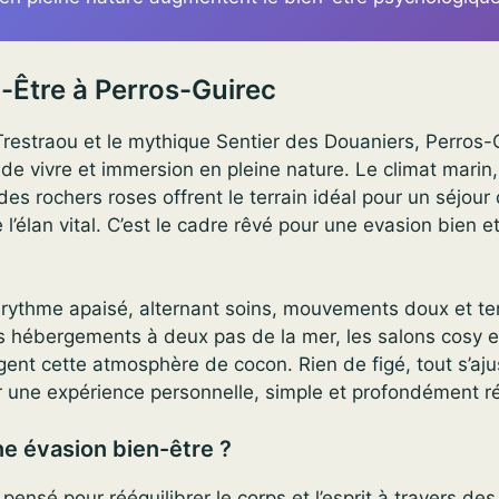
-Être à Perros-Guirec
Trestraou et le mythique Sentier des Douaniers, Perros-
e vivre et immersion en pleine nature. Le climat marin, l
des rochers roses offrent le terrain idéal pour un séjour 
e l’élan vital. C’est le cadre rêvé pour une evasion bien et
n rythme apaisé, alternant soins, mouvements doux et t
s hébergements à deux pas de la mer, les salons cosy e
ent cette atmosphère de cocon. Rien de figé, tout s’aju
r une expérience personnelle, simple et profondément r
ne évasion bien-être ?
ur pensé pour rééquilibrer le corps et l’esprit à travers de