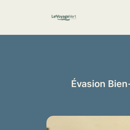
Aller
au
contenu
Évasion Bien