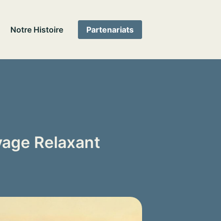
Notre Histoire
Partenariats
yage Relaxant