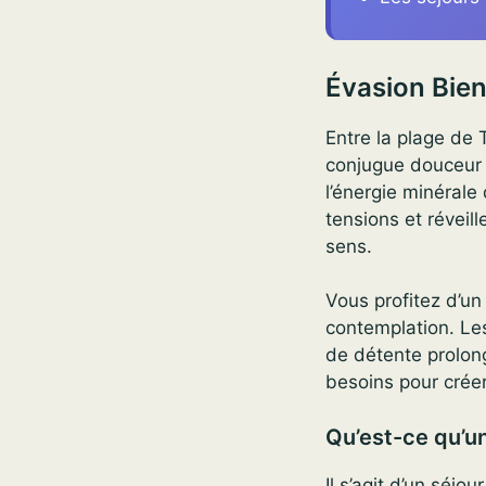
Évasion Bien
Entre la plage de 
conjugue douceur d
l’énergie minérale 
tensions et réveill
sens.
Vous profitez d’u
contemplation. Le
de détente prolong
besoins pour crée
Qu’est-ce qu’u
Il s’agit d’un séjo