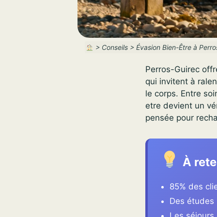
>
Conseils
>
Évasion Bien-Être à Perr
Perros-Guirec offr
qui invitent à rale
le corps. Entre s
etre devient un vé
pensée pour recha
À rete
85% des clie
Des études 
Les séjours