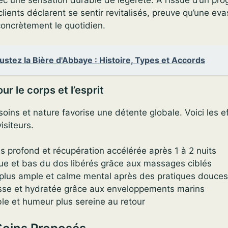
ec une sensation durable de légèreté. À l’issue d’un p
lients déclarent se sentir revitalisés, preuve qu’une eva
concrètement le quotidien.
stez la Bière d'Abbaye : Histoire, Types et Accords
ur le corps et l’esprit
soins et nature favorise une détente globale. Voici les ef
isiteurs.
s profond et récupération accélérée après 1 à 2 nuits
ue et bas du dos libérés grâce aux massages ciblés
 plus ample et calme mental après des pratiques douces
isse et hydratée grâce aux enveloppements marins
ble et humeur plus sereine au retour