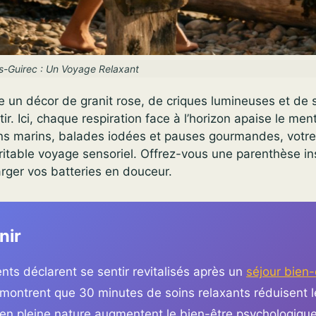
os-Guirec : Un Voyage Relaxant
e un décor de granit rose, de criques lumineuses et de s
ntir. Ici, chaque respiration face à l’horizon apaise le men
oins marins, balades iodées et pauses gourmandes, votre
ritable voyage sensoriel. Offrez-vous une parenthèse in
rger vos batteries en douceur.
nir
nts déclarent se sentir revitalisés après un
séjour bien-
montrent que 30 minutes de soins relaxants réduisent l
 en pleine nature augmentent le bien-être psychologiqu