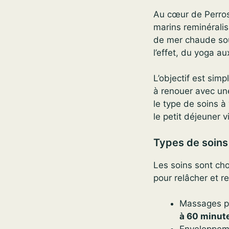
Au cœur de Perros
marins reminérali
de mer chaude soul
l’effet, du yoga a
L’objectif est simp
à renouer avec une
le type de soins à
le petit déjeuner v
Types de soins
Les soins sont cho
pour relâcher et r
Massages pe
à 60 minut