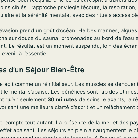
oins ciblés. L’approche privilégie l’écoute, la respiration, 
laire et la sérénité mentale, avec des rituels accessibl
l’évasion prend un goût d’océan. Herbes marines, algues
 chaleur douce du sauna, promenades au bord de l’eau e
ent. Le résultat est un moment suspendu, loin des écran
revenir à l’essentiel.
s d’un Séjour Bien-Être
e agit comme un réinitialiseur. Les muscles se dénouen
t le mental s’apaise. Les bénéfices sont rapides et mes
nt qu’en seulement
30 minutes
de soins relaxants, la 
vorisant une meilleure clarté d’esprit et un relâchement 
el compte tout autant. La présence de la mer et des p
l’effet apaisant. Les séjours en plein air augmentent le b