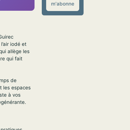
m'abonne
Guirec
’air iodé et
qui allège les
re qui fait
emps de
t les espaces
ste à vos
égénérante.
s pratiques