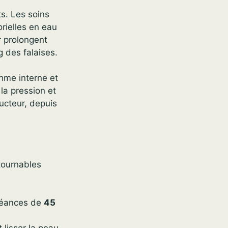
s. Les soins
rielles en eau
r prolongent
g des falaises.
thme interne et
la pression et
ducteur, depuis
ntournables
 séances de
45