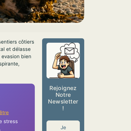
entiers côtiers
tal et délasse
 evasion bien
spirante,
Rejoignez
Notre
Newsletter
!
être
e stress
Je
e