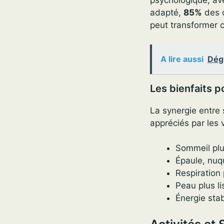
psychologique, av
adapté,
85%
des c
peut transformer 
A lire aussi
Dégu
Les bienfaits po
La synergie entre 
appréciés par les v
Sommeil plu
Épaule, nuq
Respiration
Peau plus l
Énergie sta