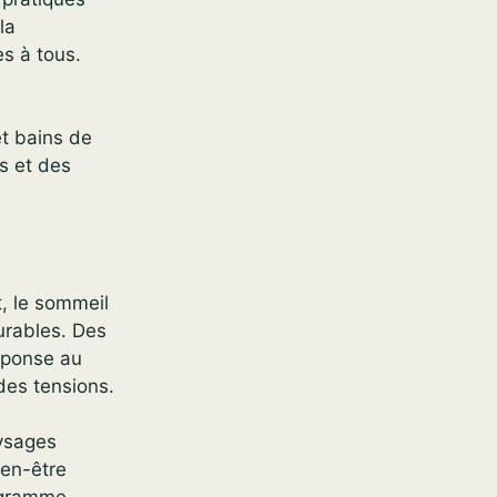
la
es à tous.
t bains de
s et des
t, le sommeil
urables. Des
réponse au
des tensions.
aysages
ien-être