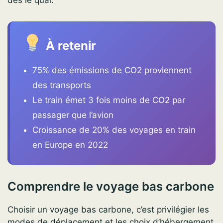
À retenir
75% des émissions de CO2 proviennent
des transports
Le train émet 3 fois moins de CO2 par
passager que l’avion
Croissance de 20% des voyages en train
en Europe en 2022
Comprendre le voyage bas carbone
Choisir un voyage bas carbone, c’est privilégier les
modes de déplacement et les choix d’hébergement