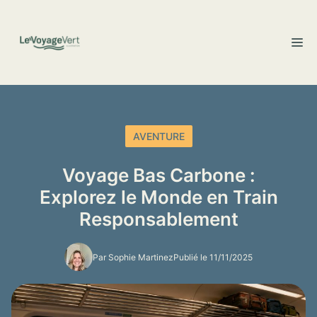
Aller
au
M
contenu
AVENTURE
Voyage Bas Carbone :
Explorez le Monde en Train
Responsablement
Par Sophie Martinez
Publié le 11/11/2025