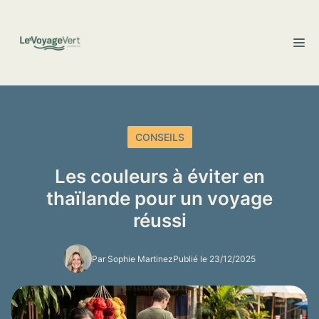
Aller
au
M
contenu
CONSEILS
Les couleurs à éviter en
thaïlande pour un voyage
réussi
Par Sophie Martinez
Publié le 23/12/2025