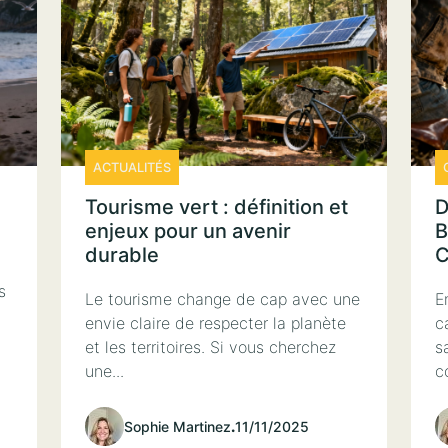
ACTUALITÉS
Tourisme vert : définition et
D
enjeux pour un avenir
B
durable
C
s
Le tourisme change de cap avec une
E
t
envie claire de respecter la planète
c
et les territoires. Si vous cherchez
s
une...
c
Sophie Martinez
.
11/11/2025